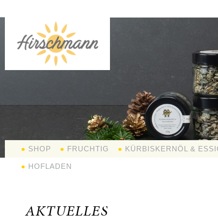
●
SHOP
●
FRUCHTIG
●
KÜRBISKERNÖL & ESSI
●
HOFLADEN
AKTUELLES