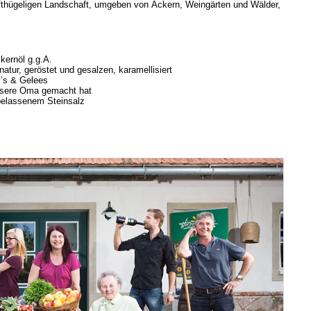
nfthügeligen Landschaft, umgeben von Äckern, Weingärten und Wälder,
skernöl g.g.A.
atur, geröstet und gesalzen, karamellisiert
y’s & Gelees
unsere Oma gemacht hat
belassenem Steinsalz