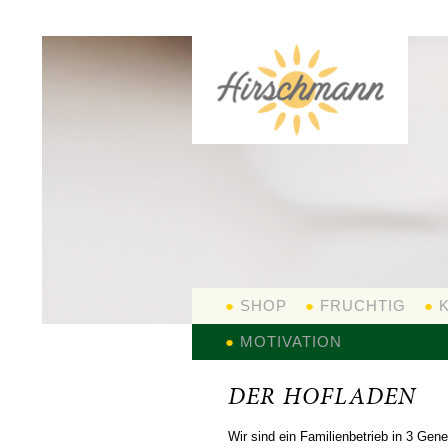
●
SHOP
●
FRUCHTIG
●
K
●
●
HOFLADEN
MOTIVATION
DER HOFLADEN
Wir sind ein Familienbetrieb in 3 Gen